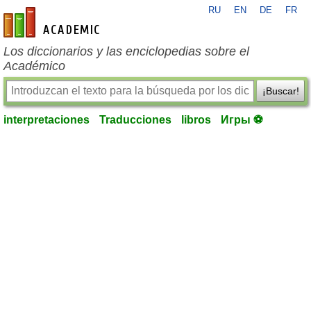
RU
EN
DE
FR
es-academic.com
Los diccionarios y las enciclopedias sobre el
Académico
¡Buscar!
interpretaciones
Traducciones
libros
Игры ⚽