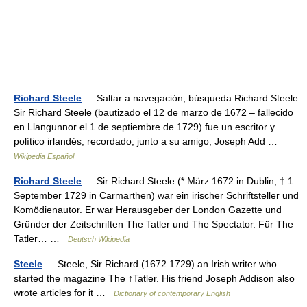
Richard Steele
— Saltar a navegación, búsqueda Richard Steele.
Sir Richard Steele (bautizado el 12 de marzo de 1672 – fallecido
en Llangunnor el 1 de septiembre de 1729) fue un escritor y
político irlandés, recordado, junto a su amigo, Joseph Add …
Wikipedia Español
Richard Steele
— Sir Richard Steele (* März 1672 in Dublin; † 1.
September 1729 in Carmarthen) war ein irischer Schriftsteller und
Komödienautor. Er war Herausgeber der London Gazette und
Gründer der Zeitschriften The Tatler und The Spectator. Für The
Tatler… …
Deutsch Wikipedia
Steele
— Steele, Sir Richard (1672 1729) an Irish writer who
started the magazine The ↑Tatler. His friend Joseph Addison also
wrote articles for it …
Dictionary of contemporary English