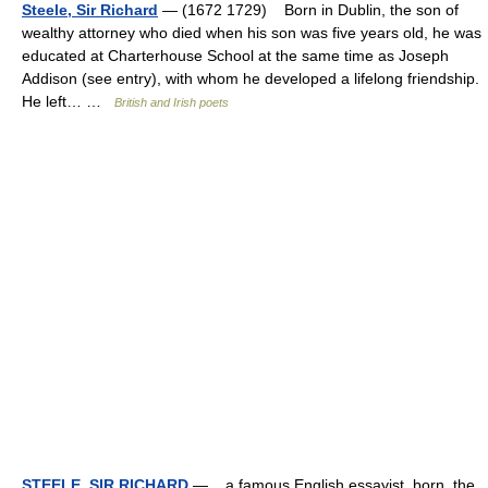
Steele, Sir Richard
— (1672 1729) Born in Dublin, the son of
wealthy attorney who died when his son was five years old, he was
educated at Charterhouse School at the same time as Joseph
Addison (see entry), with whom he developed a lifelong friendship.
He left… …
British and Irish poets
STEELE, SIR RICHARD
— a famous English essayist, born, the