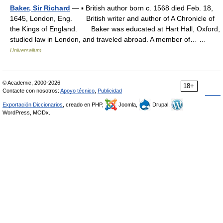
Baker, Sir Richard
— ▪ British author born c. 1568 died Feb. 18,
1645, London, Eng. British writer and author of A Chronicle of
the Kings of England. Baker was educated at Hart Hall, Oxford,
studied law in London, and traveled abroad. A member of… …
Universalium
© Academic, 2000-2026
18+
Contacte con nosotros:
Apoyo técnico
,
Publicidad
Exportación Diccionarios
, creado en PHP,
Joomla,
Drupal,
WordPress, MODx.