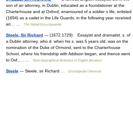
son of an attorney, in Dublin; educated as a foundationer at the
Charterhouse and at Oxford; enamoured of a soldier s life, enlisted
(1694) as a cadet in the Life Guards; in the following year received
an… …
The Nuttall Encyclopaedia
Steele, Sir Richard
— (1672 1729) Essayist and dramatist, s. of
a Dublin attorney, who d. when his s. was 5 years old, was on the
nomination of the Duke of Ormond, sent to the Charterhouse
School, where his friendship with Addison began, and thence went
to Oxf.,… …
Short biographical dictionary of English literature
Steele
— Steele, sir Richard …
Enciclopedia Universal